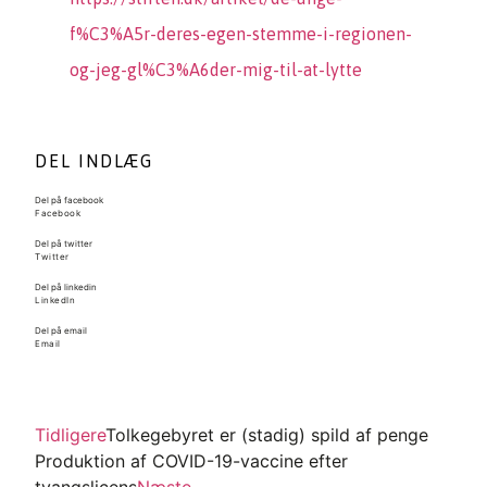
f%C3%A5r-deres-egen-stemme-i-regionen-
og-jeg-gl%C3%A6der-mig-til-at-lytte
DEL INDLÆG
Del på facebook
Facebook
Del på twitter
Twitter
Del på linkedin
LinkedIn
Del på email
Email
Tidligere
Tolkegebyret er (stadig) spild af penge
Produktion af COVID-19-vaccine efter
tvangslicens
Næste