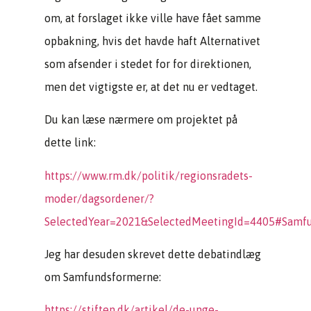
om, at forslaget ikke ville have fået samme
opbakning, hvis det havde haft Alternativet
som afsender i stedet for for direktionen,
men det vigtigste er, at det nu er vedtaget.
Du kan læse nærmere om projektet på
dette link:
https://www.rm.dk/politik/regionsradets-
moder/dagsordener/?
SelectedYear=2021&SelectedMeetingId=4405#Samfun
Jeg har desuden skrevet dette debatindlæg
om Samfundsformerne:
https://stiften.dk/artikel/de-unge-