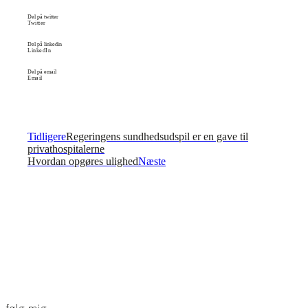
Del på twitter
Twitter
Del på linkedin
LinkedIn
Del på email
Email
Tidligere
Regeringens sundhedsudspil er en gave til
privathospitalerne
Hvordan opgøres ulighed
Næste