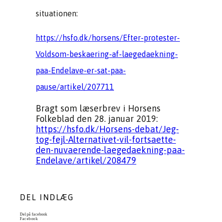
situationen:
https://hsfo.dk/horsens/Efter-protester-
Voldsom-beskaering-af-laegedaekning-
paa-Endelave-er-sat-paa-
pause/artikel/207711
Bragt som læserbrev i Horsens
Folkeblad den 28. januar 2019:
https://hsfo.dk/Horsens-debat/Jeg-
tog-fejl-Alternativet-vil-fortsaette-
den-nuvaerende-laegedaekning-paa-
Endelave/artikel/208479
DEL INDLÆG
Del på facebook
Facebook