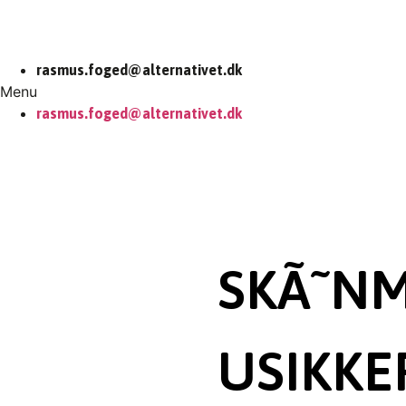
rasmus.foged@alternativet.dk
Menu
rasmus.foged@alternativet.dk
SKÃ˜NM
USIKK