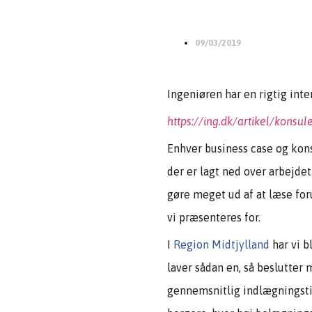
09/03/2019
Ingeniøren har en rigtig int
https://ing.dk/artikel/konsu
Enhver business case og kon
der er lagt ned over arbejdet
gøre meget ud af at læse for
vi præsenteres for.
I
Region Midtjylland
har vi 
laver sådan en, så beslutter
gennemsnitlig indlægningstid