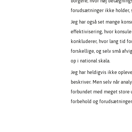
borgere, hvor høj belægning
forudsætninger ikke holder, 
Jeg har også set mange kons
effektivisering, hvor konsul
konkluderer, hvor lang tid f
forskellige, og selv små afv
op i national skala.
Jeg har heldigvis ikke oplev
beskriver. Men selv når analy
forbundet med meget store us
forbehold og forudsætninge