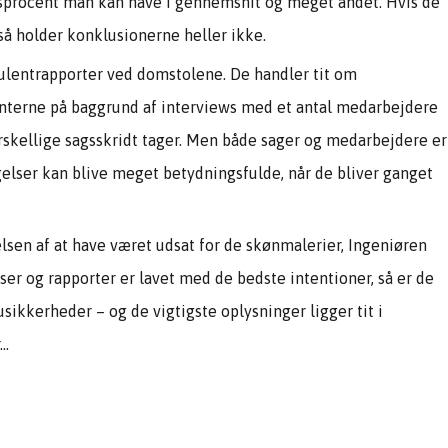
sprocent man kan have i gennemsnit og meget andet. Hvis de
så holder konklusionerne heller ikke.
ulentrapporter ved domstolene. De handler tit om
enterne på baggrund af interviews med et antal medarbejdere
orskellige sagsskridt tager. Men både sager og medarbejdere er
igelser kan blive meget betydningsfulde, når de bliver ganget
elsen af at have været udsat for de skønmalerier, Ingeniøren
ser og rapporter er lavet med de bedste intentioner, så er de
ikkerheder – og de vigtigste oplysninger ligger tit i
r…