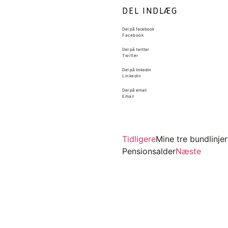
DEL INDLÆG
Del på facebook
Facebook
Del på twitter
Twitter
Del på linkedin
LinkedIn
Del på email
Email
Tidligere
Mine tre bundlinj
Pensionsalder
Næste