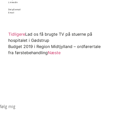
LinkedIn
Del på email
Email
Tidligere
Lad os få brugte TV på stuerne på
hospitalet i Gødstrup
Budget 2019 i Region Midtjylland – ordførertale
fra førstebehandling
Næste
følg mig