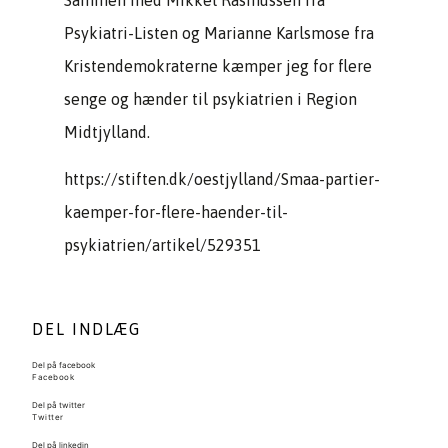
Sammen med Mikkel Rasmussen fra
Psykiatri-Listen og Marianne Karlsmose fra
Kristendemokraterne kæmper jeg for flere
senge og hænder til psykiatrien i Region
Midtjylland.
https://stiften.dk/oestjylland/Smaa-partier-
kaemper-for-flere-haender-til-
psykiatrien/artikel/529351
DEL INDLÆG
Del på facebook
Facebook
Del på twitter
Twitter
Del på linkedin