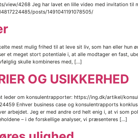
nts/view/4268 Jeg har lavet en lille video med invitation til
14817224485/posts/1491041191078505/
er
elte mest mulig frihed til at leve sit liv, som han eller hun
er et meget stort potentiale i, at alle modtager en fast, u
lvfølglig skulle kombineres med, […]
IER OG USIKKERHED
ant leder om konsulentrapporter: https://ing.dk/artikel/kons
-224459 Enhver business case og konsulentrapports konklu
er arbejdet. Jeg er med andre ord helt enig i, at vi som po
oldene – i de forskellige analyser, vi præsenteres […]
øres ulighed