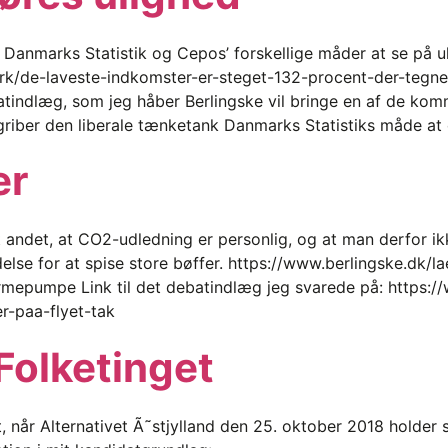
m Danmarks Statistik og Cepos’ forskellige måder at se på u
k/de-laveste-indkomster-er-steget-132-procent-der-tegnes
atindlæg, som jeg håber Berlingske vil bringe en af de k
griber den liberale tænketank Danmarks Statistiks måde at
er
dt andet, at CO2-udledning er personlig, og at man derfor 
else for at spise store bøffer. https://www.berlingske.dk/la
rmepumpe Link til det debatindlæg jeg svarede på: https:
r-paa-flyet-tak
 Folketinget
et, når Alternativet Ã˜stjylland den 25. oktober 2018 holde