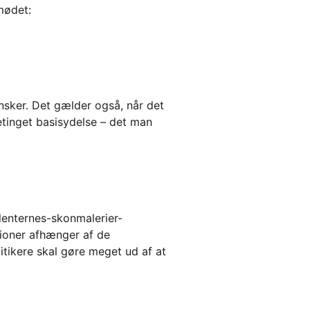
 mødet:
 ønsker. Det gælder også, når det
betinget basisydelse – det man
ulenternes-skonmalerier-
sioner afhænger af de
litikere skal gøre meget ud af at