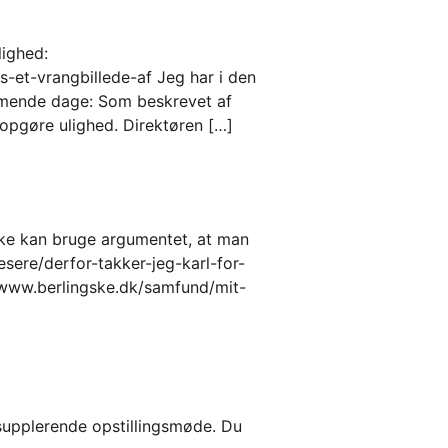
lighed:
-et-vrangbillede-af Jeg har i den
ommende dage: Som beskrevet af
 opgøre ulighed. Direktøren […]
ikke kan bruge argumentet, at man
esere/derfor-takker-jeg-karl-for-
//www.berlingske.dk/samfund/mit-
r supplerende opstillingsmøde. Du