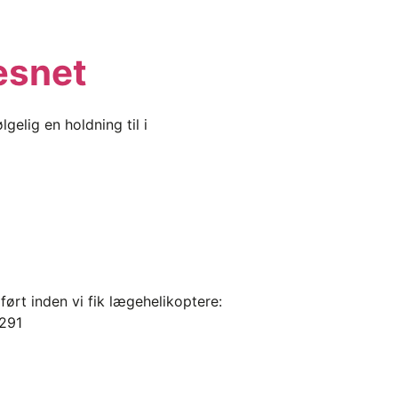
æsnet
gelig en holdning til i
ført inden vi fik lægehelikoptere:
9291