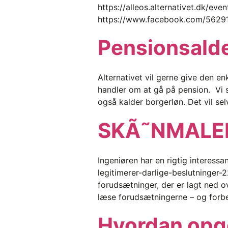
https://alleos.alternativet.dk/eve
https://www.facebook.com/5629
Pensionsald
Alternativet vil gerne give den enk
handler om at gå på pension. Vi s
også kalder borgerløn. Det vil se
SKÃ˜NMALER
Ingeniøren har en rigtig interess
legitimerer-darlige-beslutninger
forudsætninger, der er lagt ned ov
læse forudsætningerne – og forbeh
Hvordan opg