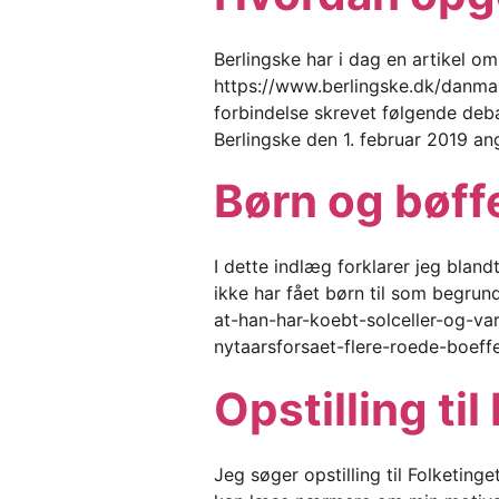
Berlingske har i dag en artikel o
https://www.berlingske.dk/danmar
forbindelse skrevet følgende deb
Berlingske den 1. februar 2019 an
Børn og bøff
I dette indlæg forklarer jeg blan
ikke har fået børn til som begrund
at-han-har-koebt-solceller-og-va
nytaarsforsaet-flere-roede-boeffe
Opstilling til
Jeg søger opstilling til Folketing