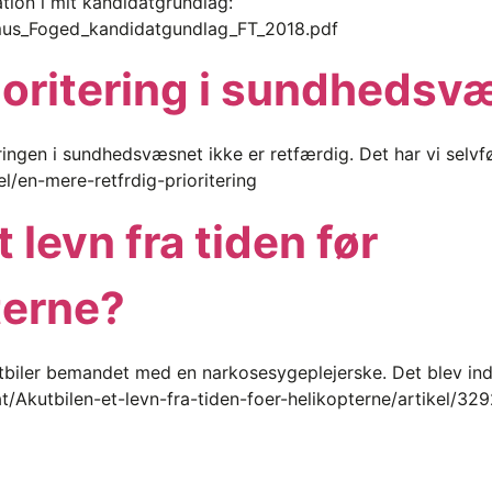
ion i mit kandidatgrundlag:
smus_Foged_kandidatgundlag_FT_2018.pdf
ioritering i sundhedsv
ringen i sundhedsvæsnet ikke er retfærdig. Det har vi selvføl
el/en-mere-retfrdig-prioritering
 levn fra tiden før
terne?
kutbiler bemandet med en narkosesygeplejerske. Det blev ind
t/Akutbilen-et-levn-fra-tiden-foer-helikopterne/artikel/32