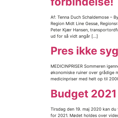
forbindelse!
Af: Tenna Duch Schaldemose – Byr
Region Midt Line Gessø, Regionsråd
Peter Kjær Hansen, transportordfø
ud for så vidt angår […]
Pres ikke sy
MEDICINPRISER Sommeren igennem 
økonomiske ruiner over grådige me
medicinpriser med helt op til 2000
Budget 2021 
Tirsdag den 19. maj 2020 kan du f
for 2021. Mødet holdes over video 