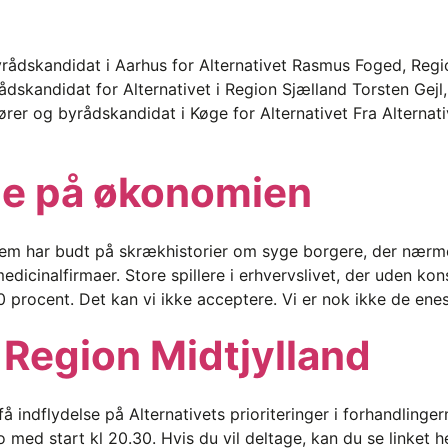
ådskandidat i Aarhus for Alternativet Rasmus Foged, Regio
skandidat for Alternativet i Region Sjælland Torsten Gejl, P
rer og byrådskandidat i Køge for Alternativet Fra Alternativ
ge på økonomien
har budt på skrækhistorier om syge borgere, der nærmes
dicinalfirmaer. Store spillere i erhvervslivet, der uden k
 procent. Det kan vi ikke acceptere. Vi er nok ikke de enest
Region Midtjylland
å indflydelse på Alternativets prioriteringer i forhandling
med start kl 20.30. Hvis du vil deltage, kan du se linket h