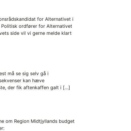
nsrådskandidat for Alternativet i
olitisk ordfører for Alternativet
ets side vil vi gerne melde klart
t må se sig selv gå i
onsekvenser kan hæve
e, der fik aftenkaffen galt i […]
erne om Region Midtjyllands budget
er: