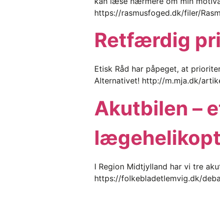
kan læse nærmere om min motivat
https://rasmusfoged.dk/filer/Ra
Retfærdig pr
Etisk Råd har påpeget, at priorite
Alternativet! http://m.mja.dk/artik
Akutbilen – et
lægehelikop
I Region Midtjylland har vi tre a
https://folkebladetlemvig.dk/deba